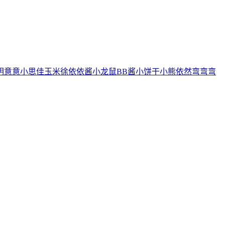
玥
意意
小思佳
玉米徐
依依酱
小龙鼠
BB酱
小饼干
小熊
依然
弯弯弯