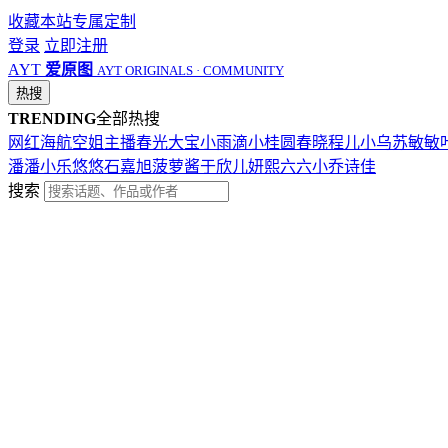
收藏本站
专属定制
登录
立即注册
AYT
爱原图
AYT ORIGINALS · COMMUNITY
热搜
TRENDING
全部热搜
网红
海航
空姐
主播
春光
大宝
小雨滴
小桂圆
春晓
程儿
小乌苏
敏敏
潘潘
小乐
悠悠
石嘉旭
菠萝酱
于欣儿
妍熙
六六
小乔
诗佳
搜索