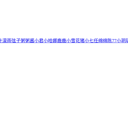
叶濛雨
弦子
粥粥酱
小君
小哈娜
鹿鹿
小雪花
猪小七
任绵绵
陈77
小玥