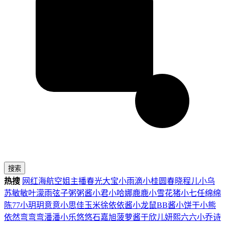
搜索
热搜
网红
海航
空姐
主播
春光
大宝
小雨滴
小桂圆
春晓
程儿
小乌
苏
敏敏
叶濛雨
弦子
粥粥酱
小君
小哈娜
鹿鹿
小雪花
猪小七
任绵绵
陈77
小玥玥
意意
小思佳
玉米徐
依依酱
小龙鼠
BB酱
小饼干
小熊
依然
弯弯弯
潘潘
小乐
悠悠
石嘉旭
菠萝酱
于欣儿
妍熙
六六
小乔
诗