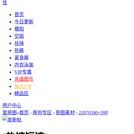
佳
首页
今日更新
模拍
空姐
丝袜
热裤
紧身裤
内衣泳装
VIP专属
充值图币
加入VIP
精品区
用户中心
爱原图
»
首页
›
原创专区
›
原图素材
›
22070340+59P