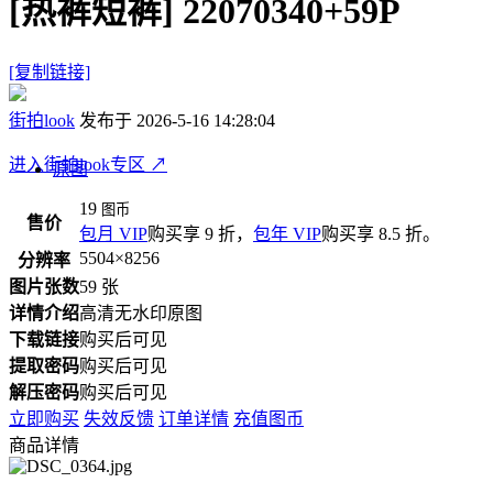
[热裤短裤]
22070340+59P
[复制链接]
街拍look
发布于 2026-5-16 14:28:04
进入街拍look专区
↗
原图
19
图币
售价
包月 VIP
购买享 9 折，
包年 VIP
购买享 8.5 折。
5504×8256
分辨率
图片张数
59 张
详情介绍
高清无水印原图
下载链接
购买后可见
提取密码
购买后可见
解压密码
购买后可见
立即购买
失效反馈
订单详情
充值图币
商品详情