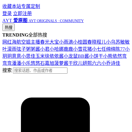
收藏本站
专属定制
登录
立即注册
AYT
爱原图
AYT ORIGINALS · COMMUNITY
热搜
TRENDING
全部热搜
网红
海航
空姐
主播
春光
大宝
小雨滴
小桂圆
春晓
程儿
小乌苏
敏敏
叶濛雨
弦子
粥粥酱
小君
小哈娜
鹿鹿
小雪花
猪小七
任绵绵
陈77
小
玥玥
意意
小思佳
玉米徐
依依酱
小龙鼠
BB酱
小饼干
小熊
依然
弯
弯弯
潘潘
小乐
悠悠
石嘉旭
菠萝酱
于欣儿
妍熙
六六
小乔
诗佳
搜索