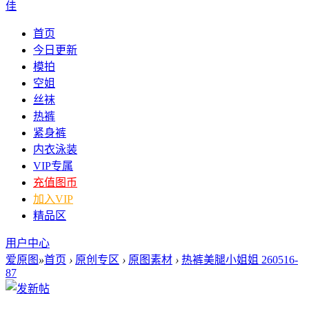
佳
首页
今日更新
模拍
空姐
丝袜
热裤
紧身裤
内衣泳装
VIP专属
充值图币
加入VIP
精品区
用户中心
爱原图
»
首页
›
原创专区
›
原图素材
›
热裤美腿小姐姐 260516-
87