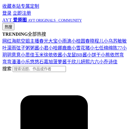
收藏本站
专属定制
登录
立即注册
AYT
爱原图
AYT ORIGINALS · COMMUNITY
热搜
TRENDING
全部热搜
网红
海航
空姐
主播
春光
大宝
小雨滴
小桂圆
春晓
程儿
小乌苏
敏敏
叶濛雨
弦子
粥粥酱
小君
小哈娜
鹿鹿
小雪花
猪小七
任绵绵
陈77
小
玥玥
意意
小思佳
玉米徐
依依酱
小龙鼠
BB酱
小饼干
小熊
依然
弯
弯弯
潘潘
小乐
悠悠
石嘉旭
菠萝酱
于欣儿
妍熙
六六
小乔
诗佳
搜索