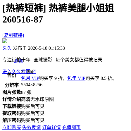
[热裤短裤]
热裤美腿小姐姐
260516-87
[复制链接]
久久
发布于 2026-5-18 01:15:33
专注街拍十年 | 全球摄影 | 每个美女都值得被记录
原图
进入久久专区
22
↗
图币
售价
包月 VIP
购买享 9 折，
包年 VIP
购买享 8.5 折。
5504×8256
分辨率
图片张数
87 张
详情介绍
高清无水印原图
下载链接
购买后可见
提取密码
购买后可见
解压密码
购买后可见
立即购买
失效反馈
订单详情
充值图币