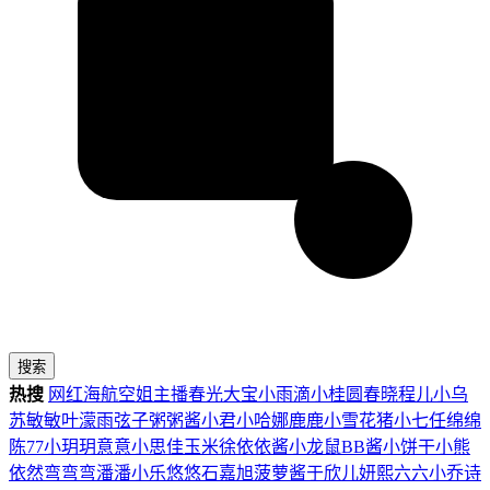
搜索
热搜
网红
海航
空姐
主播
春光
大宝
小雨滴
小桂圆
春晓
程儿
小乌
苏
敏敏
叶濛雨
弦子
粥粥酱
小君
小哈娜
鹿鹿
小雪花
猪小七
任绵绵
陈77
小玥玥
意意
小思佳
玉米徐
依依酱
小龙鼠
BB酱
小饼干
小熊
依然
弯弯弯
潘潘
小乐
悠悠
石嘉旭
菠萝酱
于欣儿
妍熙
六六
小乔
诗