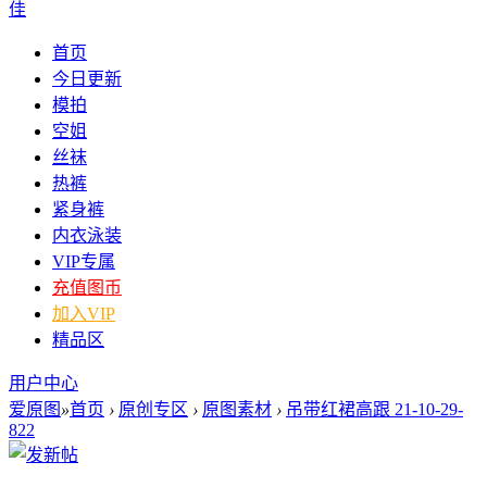
佳
首页
今日更新
模拍
空姐
丝袜
热裤
紧身裤
内衣泳装
VIP专属
充值图币
加入VIP
精品区
用户中心
爱原图
»
首页
›
原创专区
›
原图素材
›
吊带红裙高跟 21-10-29-
822