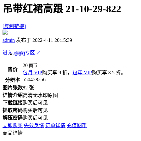
吊带红裙高跟 21-10-29-822
[复制链接]
admin
发布于 2022-4-11 20:15:39
进入admin专区
↗
原图
20
图币
售价
包月 VIP
购买享 9 折，
包年 VIP
购买享 8.5 折。
5504×8256
分辨率
图片张数
82 张
详情介绍
高清无水印原图
下载链接
购买后可见
提取密码
购买后可见
解压密码
购买后可见
立即购买
失效反馈
订单详情
充值图币
商品详情