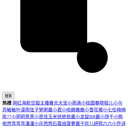
搜索
热搜
网红
海航
空姐
主播
春光
大宝
小雨滴
小桂圆
春晓
程儿
小乌
苏
敏敏
叶濛雨
弦子
粥粥酱
小君
小哈娜
鹿鹿
小雪花
猪小七
任绵绵
陈77
小玥玥
意意
小思佳
玉米徐
依依酱
小龙鼠
BB酱
小饼干
小熊
依然
弯弯弯
潘潘
小乐
悠悠
石嘉旭
菠萝酱
于欣儿
妍熙
六六
小乔
诗