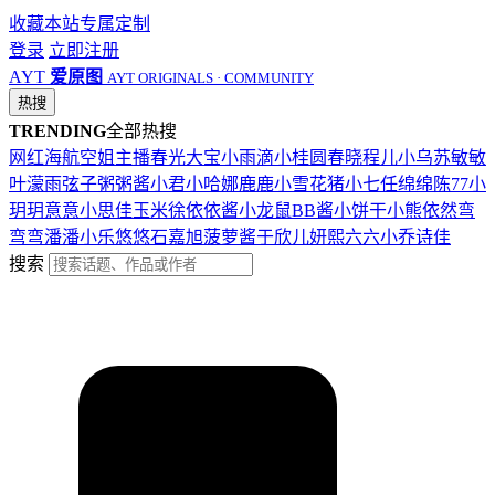
收藏本站
专属定制
登录
立即注册
AYT
爱原图
AYT ORIGINALS · COMMUNITY
热搜
TRENDING
全部热搜
网红
海航
空姐
主播
春光
大宝
小雨滴
小桂圆
春晓
程儿
小乌苏
敏敏
叶濛雨
弦子
粥粥酱
小君
小哈娜
鹿鹿
小雪花
猪小七
任绵绵
陈77
小
玥玥
意意
小思佳
玉米徐
依依酱
小龙鼠
BB酱
小饼干
小熊
依然
弯
弯弯
潘潘
小乐
悠悠
石嘉旭
菠萝酱
于欣儿
妍熙
六六
小乔
诗佳
搜索