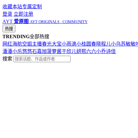
收藏本站
专属定制
登录
立即注册
AYT
爱原图
AYT ORIGINALS · COMMUNITY
热搜
TRENDING
全部热搜
网红
海航
空姐
主播
春光
大宝
小雨滴
小桂圆
春晓
程儿
小乌苏
敏敏
潘潘
小乐
悠悠
石嘉旭
菠萝酱
于欣儿
妍熙
六六
小乔
诗佳
搜索