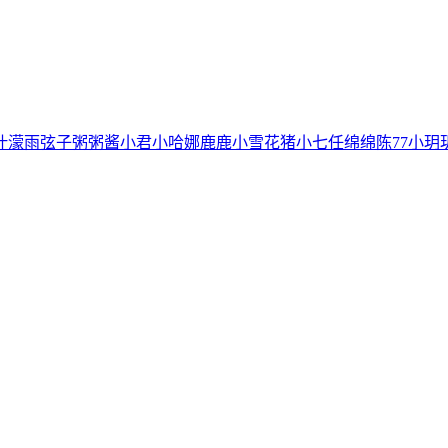
叶濛雨
弦子
粥粥酱
小君
小哈娜
鹿鹿
小雪花
猪小七
任绵绵
陈77
小玥