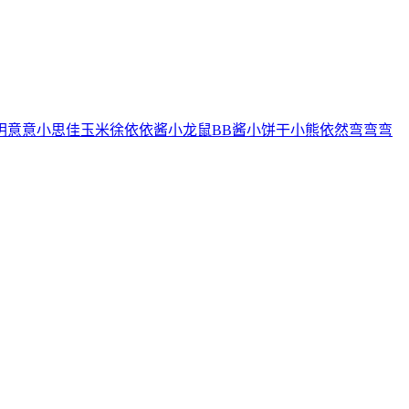
玥
意意
小思佳
玉米徐
依依酱
小龙鼠
BB酱
小饼干
小熊
依然
弯弯弯