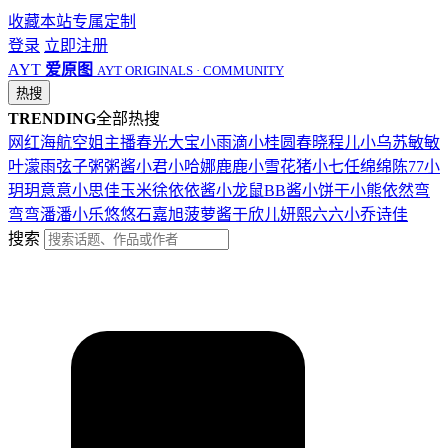
收藏本站
专属定制
登录
立即注册
AYT
爱原图
AYT ORIGINALS · COMMUNITY
热搜
TRENDING
全部热搜
网红
海航
空姐
主播
春光
大宝
小雨滴
小桂圆
春晓
程儿
小乌苏
敏敏
叶濛雨
弦子
粥粥酱
小君
小哈娜
鹿鹿
小雪花
猪小七
任绵绵
陈77
小
玥玥
意意
小思佳
玉米徐
依依酱
小龙鼠
BB酱
小饼干
小熊
依然
弯
弯弯
潘潘
小乐
悠悠
石嘉旭
菠萝酱
于欣儿
妍熙
六六
小乔
诗佳
搜索