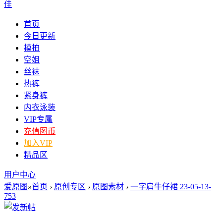
佳
首页
今日更新
模拍
空姐
丝袜
热裤
紧身裤
内衣泳装
VIP专属
充值图币
加入VIP
精品区
用户中心
爱原图
»
首页
›
原创专区
›
原图素材
›
一字肩牛仔裙 23-05-13-
753