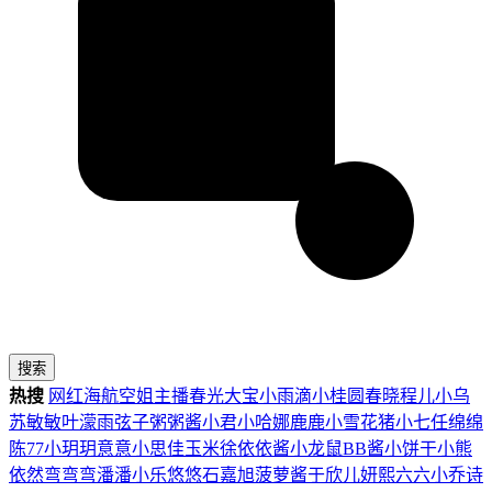
搜索
热搜
网红
海航
空姐
主播
春光
大宝
小雨滴
小桂圆
春晓
程儿
小乌
苏
敏敏
叶濛雨
弦子
粥粥酱
小君
小哈娜
鹿鹿
小雪花
猪小七
任绵绵
陈77
小玥玥
意意
小思佳
玉米徐
依依酱
小龙鼠
BB酱
小饼干
小熊
依然
弯弯弯
潘潘
小乐
悠悠
石嘉旭
菠萝酱
于欣儿
妍熙
六六
小乔
诗