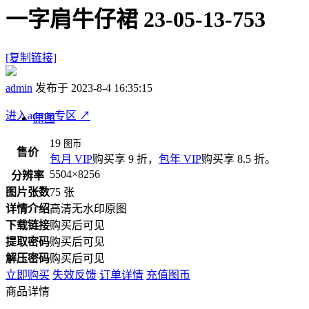
一字肩牛仔裙 23-05-13-753
[复制链接]
admin
发布于 2023-8-4 16:35:15
进入admin专区
↗
原图
19
图币
售价
包月 VIP
购买享 9 折，
包年 VIP
购买享 8.5 折。
5504×8256
分辨率
图片张数
75 张
详情介绍
高清无水印原图
下载链接
购买后可见
提取密码
购买后可见
解压密码
购买后可见
立即购买
失效反馈
订单详情
充值图币
商品详情