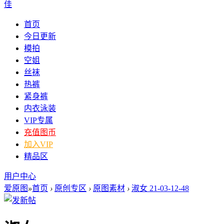
佳
首页
今日更新
模拍
空姐
丝袜
热裤
紧身裤
内衣泳装
VIP专属
充值图币
加入VIP
精品区
用户中心
爱原图
»
首页
›
原创专区
›
原图素材
›
淑女 21-03-12-48