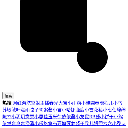
搜索
热搜
网红
海航
空姐
主播
春光
大宝
小雨滴
小桂圆
春晓
程儿
小乌
苏
敏敏
叶濛雨
弦子
粥粥酱
小君
小哈娜
鹿鹿
小雪花
猪小七
任绵绵
陈77
小玥玥
意意
小思佳
玉米徐
依依酱
小龙鼠
BB酱
小饼干
小熊
依然
弯弯弯
潘潘
小乐
悠悠
石嘉旭
菠萝酱
于欣儿
妍熙
六六
小乔
诗