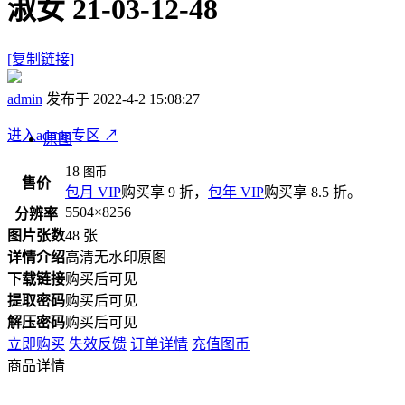
淑女 21-03-12-48
[复制链接]
admin
发布于 2022-4-2 15:08:27
进入admin专区
↗
原图
18
图币
售价
包月 VIP
购买享 9 折，
包年 VIP
购买享 8.5 折。
5504×8256
分辨率
图片张数
48 张
详情介绍
高清无水印原图
下载链接
购买后可见
提取密码
购买后可见
解压密码
购买后可见
立即购买
失效反馈
订单详情
充值图币
商品详情