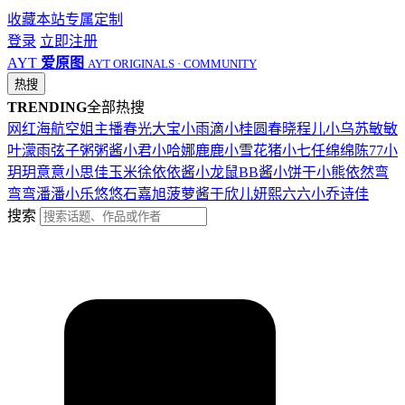
收藏本站
专属定制
登录
立即注册
AYT
爱原图
AYT ORIGINALS · COMMUNITY
热搜
TRENDING
全部热搜
网红
海航
空姐
主播
春光
大宝
小雨滴
小桂圆
春晓
程儿
小乌苏
敏敏
叶濛雨
弦子
粥粥酱
小君
小哈娜
鹿鹿
小雪花
猪小七
任绵绵
陈77
小
玥玥
意意
小思佳
玉米徐
依依酱
小龙鼠
BB酱
小饼干
小熊
依然
弯
弯弯
潘潘
小乐
悠悠
石嘉旭
菠萝酱
于欣儿
妍熙
六六
小乔
诗佳
搜索